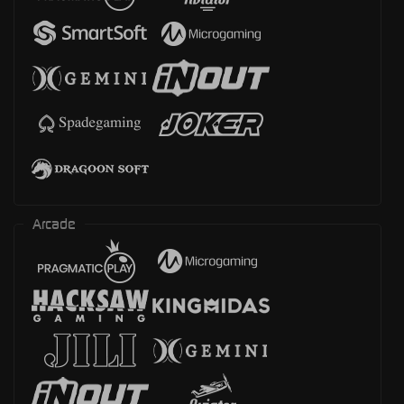
Arcade