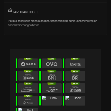
TARUHAN TOGEL
Platform togel yang menarik dari perusahan terbaik di dunia yang menawarkan
hadiah kemenangan besar