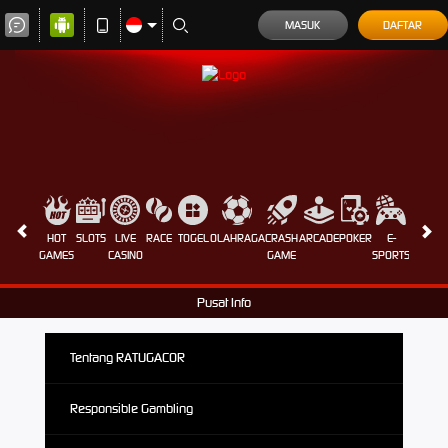
MASUK
DAFTAR
HOT
SLOTS
LIVE
RACE
TOGEL
OLAHRAGA
CRASH
ARCADE
POKER
E-
SABUN
GAMES
CASINO
GAME
SPORTS
AYAM
Pusat Info
Tentang RATUGACOR
Responsible Gambling