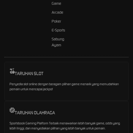
Game
Arcade
Poker
E-Sports
Sabung
Ayam
TARUHAN SLOT
Penyedia slot online dengan beragam pilihan game menarik yang memudahkan
pemain untuk mencapai jackpot
TARUHAN OLAHRAGA
Sportsbook Gaming Platform Terbaik menawarkan lebih banyak game, odds yang
lebih tinggi, dan menyediakan pilihan yang lebih banyak untuk pemain.