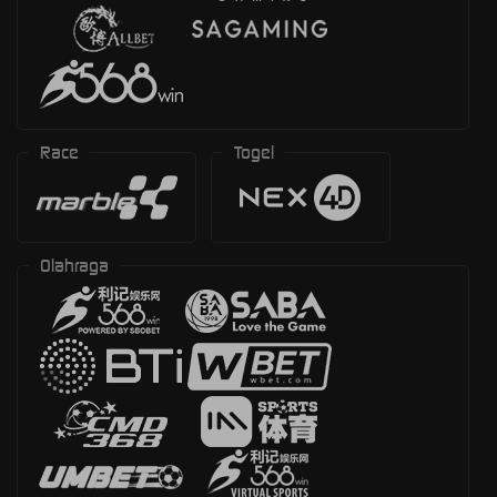
Race
Togel
Olahraga