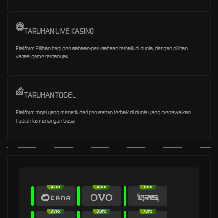
TARUHAN LIVE KASINO
Platform Pilihan bagi perusahaan-perusahaan terbaik di dunia, dengan pilihan
variasi game terbanyak
TARUHAN TOGEL
Platform togel yang menarik dari perusahan terbaik di dunia yang menawarkan
hadiah kemenangan besar