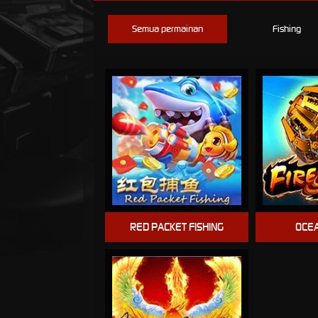
Semua permainan
Fishing
RED PACKET FISHING
OCEA