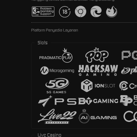
Platform Penyedia Layanan
Slots
Live Casino