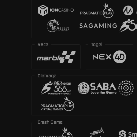
Race
Togel
Olahraga
Crash Game