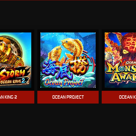
N KING 2
OCEAN PROJECT
OCEAN K