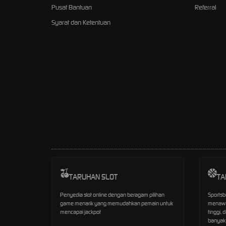
Pusat Bantuan
Referral
Syarat dan Ketentuan
TARUHAN SLOT
TA
Penyedia slot online dengan beragam pilihan
Sportsb
game menarik yang memudahkan pemain untuk
menawar
mencapai jackpot
tinggi,
banyak 