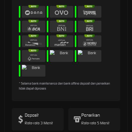
* Selama bank maintenance dan bank offline deposit dan penarikan
tidak dapat diproses
Deposit
Penarikan
Rata-rata 3 Menit
Rata-rata 5 Menit