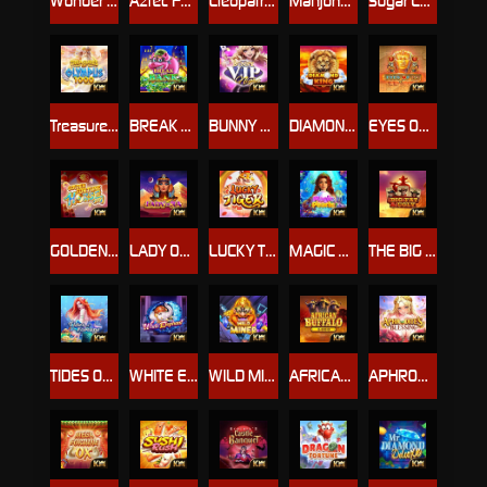
Wonder Ace
Aztec Fortune
Cleopatra's Fortune Ways
Mahjong Dragon Ways
Sugar Candy Bonanza
Treasures of Olympus 1000
BREAK THE BANK
BUNNY VIP NIGHT
DIAMOND KING
EYES OF RA
GOLDEN FORTUNE HORSE
LADY OF RA
LUCKY TIGER
MAGIC PEARLS
THE BIG THE FAT THE UGLY
TIDES OF FORTUNE
WHITE ELEPHANT
WILD MINER
AFRICAN BUFFALO 5000
APHRODITE’S BLESSING