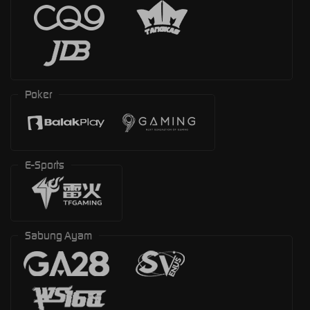
Poker
E-Sports
Sabung Ayam