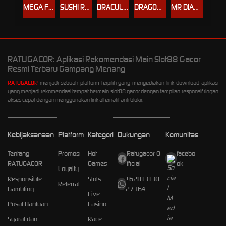
MEGA FORTUNE OX
SUSHI RUSH
DRACULA’S CASTLE BANQUET
DRAGON FORTUNE
MR DIAMOND DELUXE
RATUGACOR: Aplikasi Rekomendasi Main Slot88 Gacor
Resmi Terbaru Gampang Menang
RATUGACOR
menjadi sebuah platform terpilih yang menyediakan link download aplikasi
yang menjadi rekomendasi tempat bermain slot88 gacor dengan tampilan responsif ringan
akses cepat dengan menggunakan link alternatif anti blokir.
Kebijaksanaan
Platform
Kategori
Dukungan
Komunitas
Tentang
Promosi
Hot
Ratugacor O
facebo
RATUGACOR
Games
fficial
ok
Loyalty
Responsible
Slots
+62813130
Referral
Gambling
27364
Live
Pusat Bantuan
Casino
Syarat dan
Race