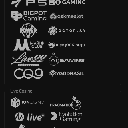
Live Casino