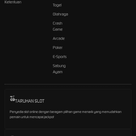
Ketentuan
Togel
Olahraga
Crash
Game
Arcade
Poker
E-Sports
Sabung
Ayam
TARUHAN SLOT
Penyedia slot online dengan beragam pilihan game menarik yang memudahkan
pemain untuk mencapai jackpot