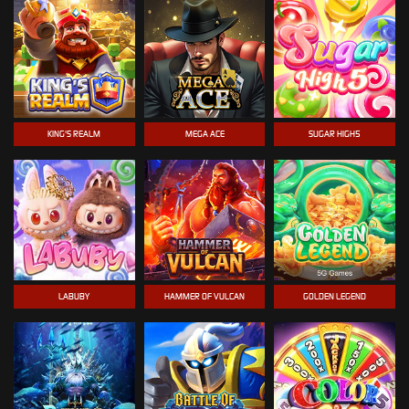
KING'S REALM
MEGA ACE
SUGAR HIGH5
LABUBY
HAMMER OF VULCAN
GOLDEN LEGEND