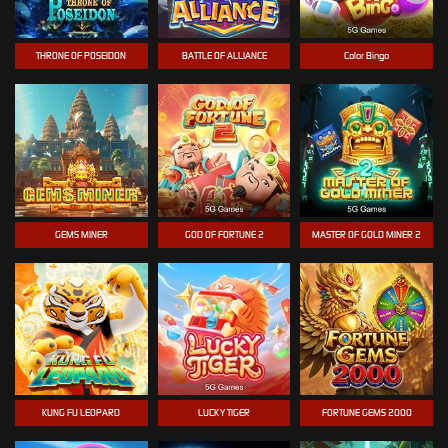
THRONE OF POSEIDON
BATTLE OF ALLIANCE
Color Bingo
GEMS MINER
GOD OF FORTUNE 2
MASTER OF GOLD MINER 2
KUNG FU LEOPARD
LUCKY TIGER
FORTUNE GEMS 2000