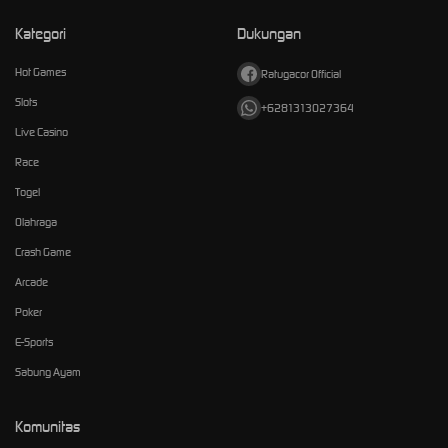
Kategori
Dukungan
Hot Games
Ratugacor Official
Slots
+6281313027364
Live Casino
Race
Togel
Olahraga
Crash Game
Arcade
Poker
E-Sports
Sabung Ayam
Komunitas